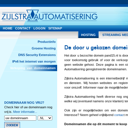
HOME
CONTACT
LOGON
SITEMAP
HOSTING
STREAMING ME
Productinfo
De door u gekozen domei
Groene Hosting
DNS Security Extensions
Het door u bezochte domein pand15.nl is doo
voor toekomstig gebruik of voor de verkoop
IPv6 het internet van morgen
geen website gehost. Deze pagina is een sta
Verkoping van domeinnamen
Automatisering geregistreerde domeinnamen.
Zijlstra Automatisering is een internetbedrij
en diensten. Wij hosten websites en regis
voor onszelf. Informeer naar de mogelijkhede
Zijlstra Automatisering heeft diverse nog o
welke wij (eventueel namens onze klanten) t
DOMEINNAAM NOG VRIJ?
Check hier of uw domeinnaam nog
Ook zijn er mogelijkheden om een domein
vrij is.
Meer informatie...
Interesse? Neem geheel vrijblijvend
contac
t m
Domeinnamen die op dit moment te koop 