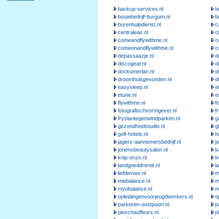
backup-services.nl
b
bouwbedrijf-burgum.nl
b
burenhulpdienst.nl
c
centraleas.nl
c
comeandflywithme.nl
c
comeonandflywithme.nl
c
depassaazje.nl
d
discogear.nl
d
dockumerlan.nl
d
droomhuisgevonden.nl
d
easysleep.nl
e
etune.nl
e
flywithme.nl
f
fotografischvormgever.nl
f
fryslantegenwindparken.nl
g
gezondheidstudio.nl
g
golf-hotels.nl
h
jagers-aannemersbedrijf.nl
j
joriensbeautysalon.nl
k
knip-enzo.nl
k
landgoeddrente.nl
l
liefdevoor.nl
m
miobalance.nl
m
myobalance.nl
n
opleidingenvoorjeugdwerkers.nl
o
parkeren-oostpoort.nl
p
pluschauffeurs.nl
p